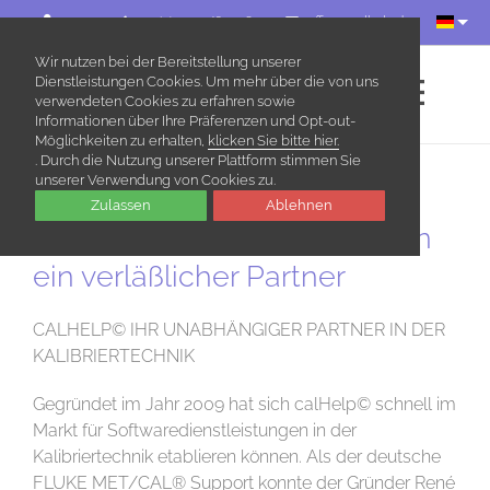
+49(0)33203/609080
office@calhelp.de
Wir nutzen bei der Bereitstellung unserer
Dienstleistungen Cookies. Um mehr über die von uns
verwendeten Cookies zu erfahren sowie
Informationen über Ihre Präferenzen und Opt-out-
EVENTS ONLINE
Möglichkeiten zu erhalten,
klicken Sie bitte hier.
. Durch die Nutzung unserer Plattform stimmen Sie
unserer Verwendung von Cookies zu.
Zulassen
Ablehnen
calHelp(c) seit über 10 Jahren
ein verläßlicher Partner
CALHELP© IHR UNABHÄNGIGER PARTNER IN DER
KALIBRIERTECHNIK
Gegründet im Jahr 2009 hat sich calHelp© schnell im
Markt für Softwaredienstleistungen in der
Kalibriertechnik etablieren können. Als der deutsche
FLUKE MET/CAL® Support konnte der Gründer René