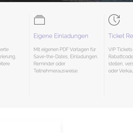
Eigene Einladungen
Ticket R
erte
Mit eigenen PDF Vorlagen für
VIP Tickets 
rierung,
Save-the-Dates, Einladungen,
Rabattcode
tere
Reminder oder
stellen, v
Teilnehmerausweise.
oder Verkau