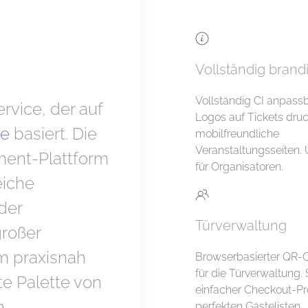
Vollständig brand
Vollständig CI anpassb
rvice, der auf
Logos auf Tickets dru
ze
basiert. Die
mobilfreundliche
Veranstaltungsseiten. 
ent-Plattform
für Organisatoren.
eiche
der
Türverwaltung
großer
m praxisnah
Browserbasierter QR-
für die Türverwaltung.
te Palette von
einfacher Checkout-Pr
n
perfekten Gästelisten.