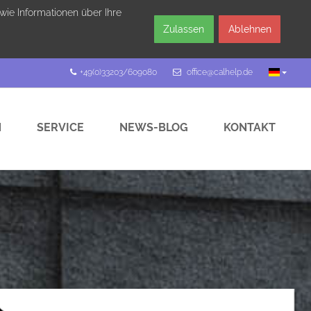
wie Informationen über Ihre
Zulassen
Ablehnen
+49(0)33203/609080
office@calhelp.de
N
SERVICE
NEWS-BLOG
KONTAKT