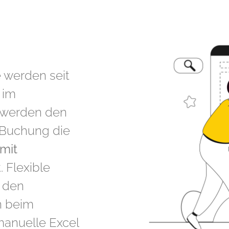
 werden seit
 im
i werden den
n Buchung die
mit
 Flexible
n den
n beim
manuelle Excel